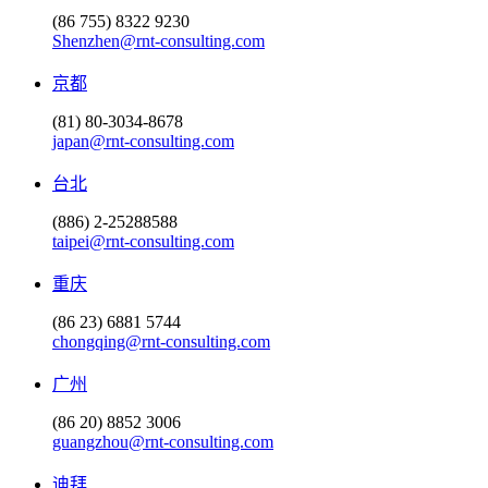
(86 755) 8322 9230
Shenzhen@rnt-consulting.com
京都
(81) 80-3034-8678
japan@rnt-consulting.com
台北
(886) 2-25288588
taipei@rnt-consulting.com
重庆
(86 23) 6881 5744
chongqing@rnt-consulting.com
广州
(86 20) 8852 3006
guangzhou@rnt-consulting.com
迪拜